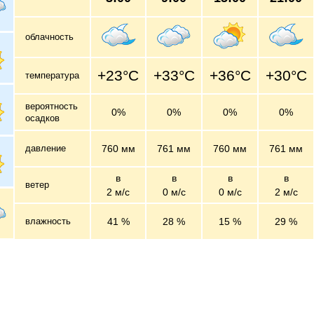
облачность
+23°C
+33°C
+36°C
+30°C
температура
вероятность
0%
0%
0%
0%
осадков
давление
760 мм
761 мм
760 мм
761 мм
в
в
в
в
ветер
2 м/c
0 м/c
0 м/c
2 м/c
влажность
41 %
28 %
15 %
29 %