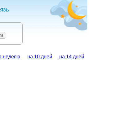
язь
а неделю
на 10 дней
на 14 дней