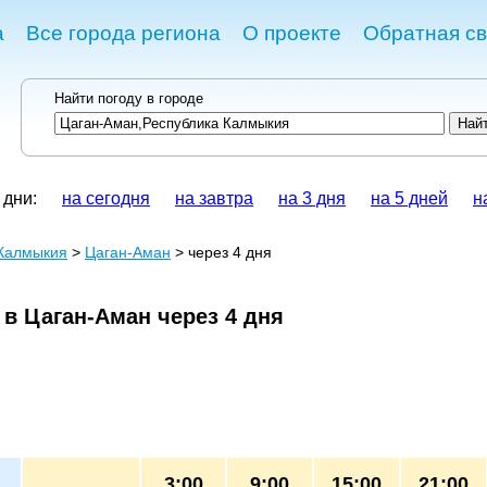
а
Все города региона
О проекте
Обратная св
Найти погоду в городе
 дни:
на сегодня
на завтра
на 3 дня
на 5 дней
н
 Калмыкия
>
Цаган-Аман
> через 4 дня
 в Цаган-Аман через 4 дня
3:00
9:00
15:00
21:00