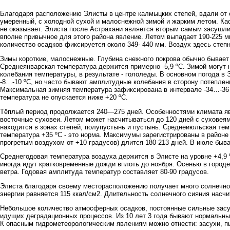
Благодаря расположению Элисты в центре калмыцких степей, вдали от о
умеренный, с холодной сухой и малоснежной зимой и жарким летом. Кас
не оказывает. Элиста после Астрахани является вторым самым засушл
вполне привычное для этого района явление. Летом выпадает 190-225 мм
количество осадков фиксируется около 349- 440 мм. Воздух здесь степн
Зимы короткие, малоснежные. Глубина снежного покрова обычно бывает 
Среднеянварская температура держится примерно -5,9 ºС. Зимой могут
колебания температуры, в результате - гололеды. В основном погода в
-8…-10 ºС, но часто бывают амплитудные колебания в сторону потеплени
Максимальная зимняя температура зафиксирована в интервале -34…-36 º
температура не опускается ниже +20 ºС.
Тёплый период продолжается 240—275 дней. Особенностями климата я
восточные суховеи. Летом может насчитываться до 120 дней с суховеям
находится в зонах степей, полупустынь и пустынь. Среднеиюльская темп
температура +35 ºС - это норма. Максимумы зарегистрированы в районе
прогретым воздухом от +10 градусов) длится 180-213 дней. В июле быв
Среднегодовая температура воздуха держится в Элисте на уровне +4,9 
иногда идут кратковременные дожди вплоть до ноября. Осенью в город
ветра. Годовая амплитуда температур составляет 80-90 градусов.
Элиста благодаря своему месторасположению получает много солнечно
энергии равняется 115 ккал/см2. Длительность солнечного сияния насчи
Небольшое количество атмосферных осадков, постоянные сильные засух
идущих деградационных процессов. Из 10 лет 3 года бывают нормальны
К опасным гидрометеорологическим явлениям можно отнести: засухи, п