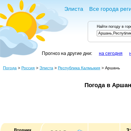
Элиста
Все города рег
Найти погоду в го
Прогноз на другие дни:
на сегодня
Погода
>
Россия
>
Элиста
>
Республика Калмыкия
> Аршань
Погода в Арша
3
Вторник